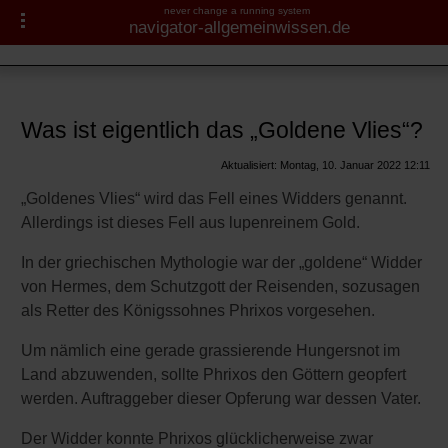
never change a running system
navigator-allgemeinwissen.de
Griechische Sagen
Navigator-Medizin.de
Götter und Sagen: Fragen
und Antworten
► Krankheiten
Was ist eigentlich das „Goldene Vlies“?
Odysseus und Odyssee
► Diagnostik & Laborwerte
Aktualisiert: Montag, 10. Januar 2022 12:11
Troja und Trojanischer Krieg
„Goldenes Vlies“ wird das Fell eines Widders genannt.
► Therapieverfahren
Orakel von Delphi
Allerdings ist dieses Fell aus lupenreinem Gold.
Büchse der Pandora
In der griechischen Mythologie war der „goldene“ Widder
► Medikamente
von Hermes, dem Schutzgott der Reisenden, sozusagen
Tantalos und Tantalos-Qualen
als Retter des Königssohnes Phrixos vorgesehen.
► Gesundheitsthemen
Argonauten
Um nämlich eine gerade grassierende Hungersnot im
Land abzuwenden, sollte Phrixos den Göttern geopfert
Argonauten und
werden. Auftraggeber dieser Opferung war dessen Vater.
Argonautensage
Der Widder konnte Phrixos glücklicherweise zwar
Goldenes Vlies