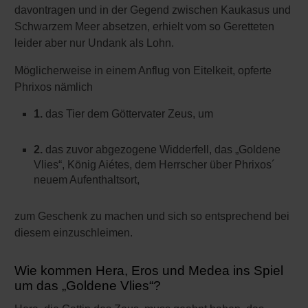
davontragen und in der Gegend zwischen Kaukasus und
Hellespont
Schwarzem Meer absetzen, erhielt vom so Geretteten
leider aber nur Undank als Lohn.
Ödipus und Ödipus-Komplex
Möglicherweise in einem Anflug von Eitelkeit, opferte
Was sind Mänaden?
Phrixos nämlich
Was sind Nymphen?
1.
das Tier dem Göttervater Zeus, um
Titan Kronos
2.
das zuvor abgezogene Widderfell, das „Goldene
Prometheus
Vlies“, König Aiétes, dem Herrscher über Phrixos´
neuem Aufenthaltsort,
Was sind Zentauren?
zum Geschenk zu machen und sich so entsprechend bei
Was ist Elysion?
diesem einzuschleimen.
Wer ist Charon?
Wie kommen Hera, Eros und Medea ins Spiel
Wer war Perseus?
um das „Goldene Vlies“?
Herakles (Herkules)