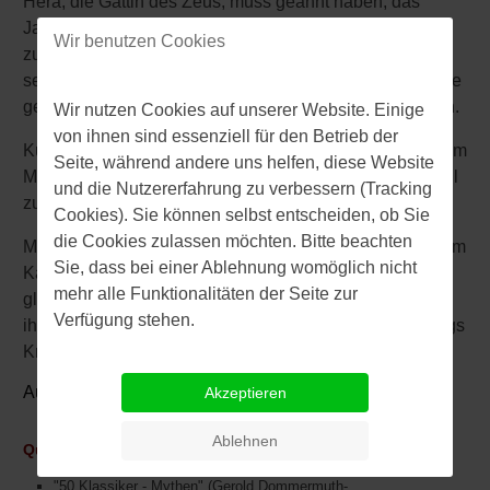
Hera, die Gattin des Zeus, muss geahnt haben, das
Jason im Erreichen seines Zieles, das „Goldene Vlies“
Theseus
Wir benutzen Cookies
zurückzugewinnen, nicht allein auf die Unterstützung
seiner Gefährten bauen konnte. Also musste dem Abhilfe
geschaffen und stärkeres Geschütz aufgefahren werden.
Wir nutzen Cookies auf unserer Website. Einige
von ihnen sind essenziell für den Betrieb der
Kurzerhand wurde Aphrodites Sohn Eros ausgeguckt, um
Seite, während andere uns helfen, diese Website
Medea, der Tochter des Königs Aiétes, einen Liebespfeil
und die Nutzererfahrung zu verbessern (Tracking
zu senden. Und der wirkte!
Cookies). Sie können selbst entscheiden, ob Sie
die Cookies zulassen möchten. Bitte beachten
Medea verliebte sich in Jason, erwies sich als hilfreich im
Sie, dass bei einer Ablehnung womöglich nicht
Kampf um das „Goldene Vlies“, lebte eine Zeitlang
mehr alle Funktionalitäten der Seite zur
glücklich mit Jason in Korinth, bekam zwei Söhne von
Verfügung stehen.
ihm, wurde aber letztlich – wegen der Tochter des Königs
Kreon von Korinth – von Jason verlassen.
Autor:
Manfred Zorn
Akzeptieren
Ablehnen
Quellen:
"50 Klassiker - Mythen" (Gerold Dommermuth-