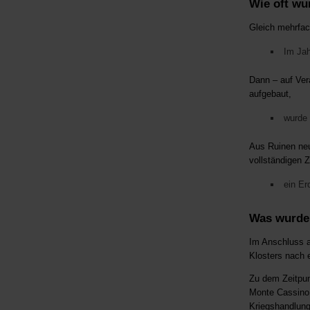
Wie oft wu
Gleich mehrfac
Im Jah
Dann – auf Ver
aufgebaut,
wurde 
Aus Ruinen neu 
vollständigen 
ein Er
Was wurde
Im Anschluss a
Klosters nach 
Zu dem Zeitpun
Monte Cassino 
Kriegshandlunge