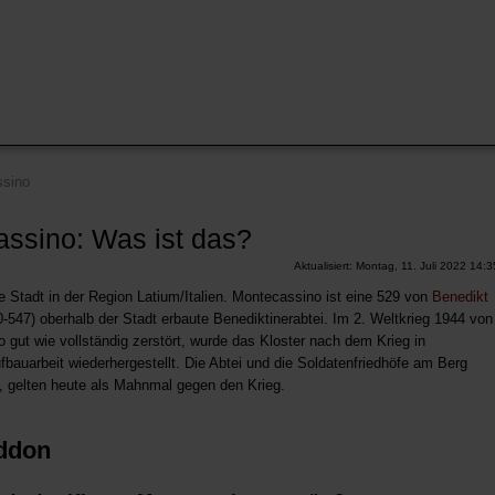
sino
ssino: Was ist das?
Aktualisiert: Montag, 11. Juli 2022 14:3
e Stadt in der Region Latium/Italien. Montecassino ist eine 529 von
Benedikt
-547) oberhalb der Stadt erbaute Benediktinerabtei. Im 2. Weltkrieg 1944 von
 gut wie vollständig zerstört, wurde das Kloster nach dem Krieg in
fbauarbeit wiederhergestellt. Die Abtei und die Soldatenfriedhöfe am Berg
 gelten heute als Mahnmal gegen den Krieg.
ddon