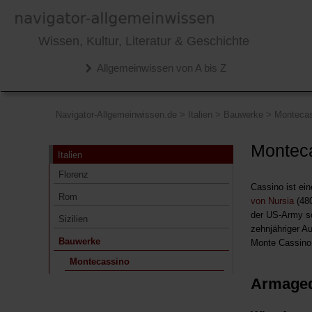
Italien
Wissen, Kultur, Literatur & Geschichte
Florenz
Allgemeinwissen von A bis Z
Rom
Sizilien
Bauwerke
Navigator-Allgemeinwissen.de
>
Italien
>
Bauwerke
>
Montecas
Montecassino
Monteca
Italien
Florenz
Cassino ist ein
Rom
von Nursia
(480
der US-Army so
Sizilien
zehnjähriger Au
Bauwerke
Monte Cassino,
Montecassino
Armage