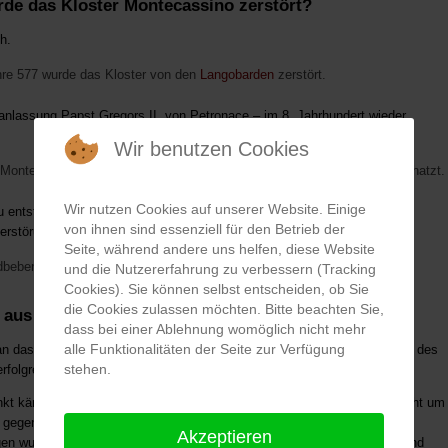
rde das Kloster Montecassino zerstört?
h.
re 577 wurde das Kloster von den
Langobarden
zerstört.
anlassung Papst Gregors II. von Petronace – im 8. Jahrhundert wieder
Wir benutzen Cookies
Monte Cassino im 9. Jahrhundert von den
Sarazenen
erneut gebrandschatzt.
Wir nutzen Cookies auf unserer Website. Einige
entstanden, folgten etwa fünf friedliche Jahrhunderte – bis zur fast
von ihnen sind essenziell für den Betrieb der
Zerstörung durch
Seite, während andere uns helfen, diese Website
dbeben im Jahr 1349.
und die Nutzererfahrung zu verbessern (Tracking
Cookies). Sie können selbst entscheiden, ob Sie
die Cookies zulassen möchten. Bitte beachten Sie,
 aus Montecassino nach dem Erdbeben?
dass bei einer Ablehnung womöglich nicht mehr
alle Funktionalitäten der Seite zur Verfügung
n das Erdbeben Mitte des 14. Jahrhunderts hatte das Erscheinungsbild des
stehen.
erfolgreichem Wiederaufbau bis zum Februar 1944 Bestand.
kt kämpften alliierte Truppen während des 2. Weltkrieges in der Schlacht um
gegen deutsche Fallschirmjäger. Im Zuge dieser verheerenden
Akzeptieren
n wurde das Kloster (bis auf die Krypta) erneut vollständig in Schutt und