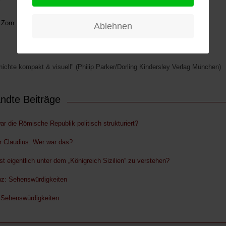
 Zorn
Ablehnen
ichte kompakt & visuell" (Philip Parker/Dorling Kindersley Verlag München)
ndte Beiträge
ar die Römische Republik politisch strukturiert?
r Claudius: Wer war das?
st eigentlich unter dem „Königreich Sizilien“ zu verstehen?
nz: Sehenswürdigkeiten
Sehenswürdigkeiten