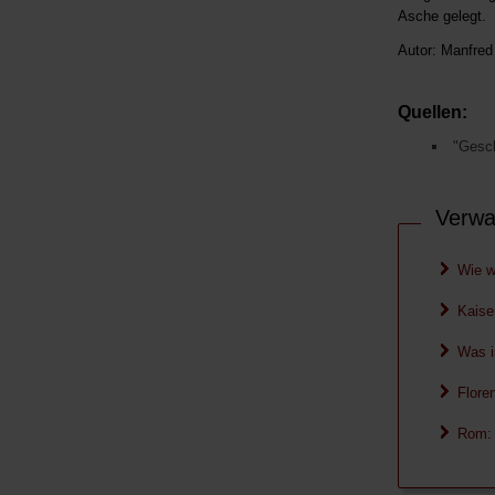
Asche gelegt.
Autor:
Manfred
Quellen:
"Gesch
Verwa
Wie w
Kaise
Was i
Flore
Rom: 