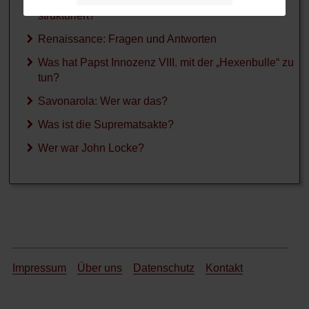
Wie war die Römische Republik politisch
strukturiert?
Renaissance: Fragen und Antworten
Was hat Papst Innozenz VIII. mit der „Hexenbulle“ zu
tun?
Savonarola: Wer war das?
Was ist die Suprematsakte?
Wer war John Locke?
Impressum
Über uns
Datenschutz
Kontakt