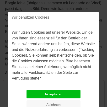
Borgia lebte (übrigens zusammen mit Leonardo da Vinci),
passt da gut ins Bild. Denn wie kaum ein anderer
verkörpert die Familie der Borgias das skrupellose
Wir benutzen Cookies
Vorgehen, wenn es darum geht, an die Macht zu kommen
und dort auch zu bleiben (und ganz vorn dabei: Cesare
Borgia).
Wir nutzen Cookies auf unserer Website. Einige
von ihnen sind essenziell für den Betrieb der
Machiavelli (1469-1527) schrieb aber noch viele weitere
Seite, während andere uns helfen, diese Website
Werke, darunter auch Sonetten und Komödien. Und auch
und die Nutzererfahrung zu verbessern (Tracking
andere staatsphilosophische Schriften, die durchaus
Cookies). Sie können selbst entscheiden, ob Sie
republikanische Ansätze hatten. Aber fast jeder kennt
die Cookies zulassen möchten. Bitte beachten
Machiavelli heute nur noch als Verfasser des "Principe".
Sie, dass bei einer Ablehnung womöglich nicht
mehr alle Funktionalitäten der Seite zur
Autor:
Dr.
Jörg Zorn
Verfügung stehen.
Verwandte Beiträge
Cesare Borgia: Wer war das?
Akzeptieren
Lucrezia Borgia: Wer war das?
Ablehnen