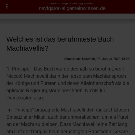
never change a running system
navigator-allgemeinwissen.de
Literatur
Navigator-Medizin.de
Berühmte Autoren
Machiavelli
► Krankheiten
Welches ist das berühmteste Buch
Miguel de Cervantes
Machiavellis?
► Diagnostik & Laborwerte
Berühmte Bücher
Aktualisiert: Mittwoch, 26. Januar 2022 13:23
► Therapieverfahren
"Il Principe". Das Buch wurde deshalb so berühmt, weil
Niccolò Machiavelli darin den absoluten Machtanspruch
► Medikamente
der Könige und Fürsten und deren Alleinherrschaft als die
optimale Regierungsform beschrieb. Nichts für
► Gesundheitsthemen
Demokraten also.
Im "Principe" propagierte Machiavelli den rücksichtslosen
Einsatz aller Mittel, auch der unmoralischen, um als Fürst
an der Macht zu bleiben. Dass Machiavelli eine Zeit lang
am Hof der Borgias beim berüchtigten Papstsohn Cesare