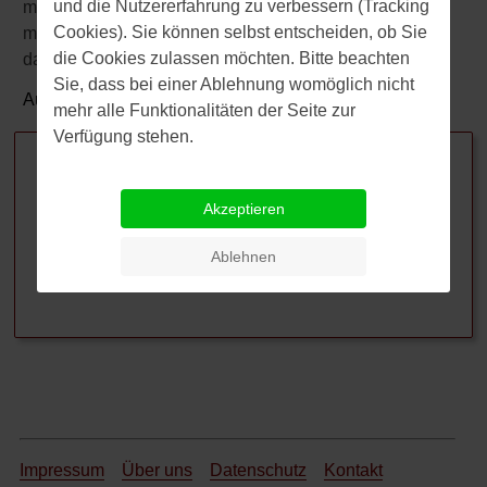
und die Nutzererfahrung zu verbessern (Tracking
mehrere Klaviere bzw. Klaviervorläufer. Und genau das
Cookies). Sie können selbst entscheiden, ob Sie
macht die Datierung so schwierig. Die Vorläufer waren
die Cookies zulassen möchten. Bitte beachten
das Clavichord, das Cembalo und das Spinett.
Sie, dass bei einer Ablehnung womöglich nicht
Autor:
Dr.
Jörg Zorn
mehr alle Funktionalitäten der Seite zur
Verwandte Beiträge
Verfügung stehen.
Musicals: Fragen und Antworten
Akzeptieren
Um was geht es eigentlich in der Oper (und dem
Drama) „Don Carlos“?
Ablehnen
Was sind Streich- oder Saiteninstrumente?
Impressum
Über uns
Datenschutz
Kontakt