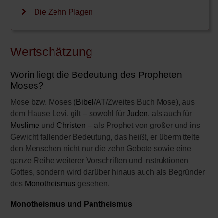
Paulusbriefe
Die Zehn Plagen
Die vier Evangelisten
Wertschätzung
Genesis
Christliche Konfessionen
Worin liegt die Bedeutung des Propheten
Moses?
Christliche Feiertage
Mose bzw. Moses (
Bibel
/AT/Zweites Buch Mose), aus
Kirchengebäude
dem Hause Levi, gilt – sowohl für
Juden
, als auch für
Muslime
und
Christen
– als Prophet von großer und ins
Organisation der Kirche
Gewicht fallender Bedeutung, das heißt, er übermittelte
den Menschen nicht nur die zehn Gebote sowie eine
Mönche, Propheten und
ganze Reihe weiterer Vorschriften und Instruktionen
Missionare
Gottes, sondern wird darüber hinaus auch als Begründer
Ketzer und Kirchengegner
des
Monotheismus
gesehen.
Wissenswertes zum
Monotheismus und Pantheismus
Christentum