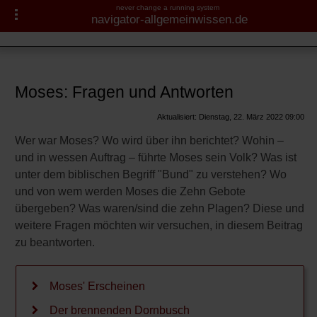
never change a running system
navigator-allgemeinwissen.de
Christentum
Navigator-Medizin.de
Jesus von Nazareth
Die Bibel
► Krankheiten
Moses: Fragen und Antworten
Moses
► Diagnostik & Laborwerte
Aktualisiert: Dienstag, 22. März 2022 09:00
Herkunft
Wer war Moses? Wo wird über ihn berichtet? Wohin –
► Therapieverfahren
und in wessen Auftrag – führte Moses sein Volk? Was ist
Berufung
unter dem biblischen Begriff "Bund" zu verstehen? Wo
► Medikamente
Mission
und von wem werden Moses die Zehn Gebote
übergeben? Was waren/sind die zehn Plagen? Diese und
Exodus
► Gesundheitsthemen
weitere Fragen möchten wir versuchen, in diesem Beitrag
zu beantworten.
Die zehn Gebote
Wer war Petrus?
Moses' Erscheinen
Die zwölf Apostel
Der brennenden Dornbusch