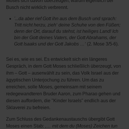
Moses sich davon überzeugen, warum eigentlich der
Busch nicht wirklich verbrennt.
'...da aber rief Gott ihn aus dem Busch und sprach:
Tritt nicht herzu, zieh‘ deine Schuhe von den Füßen;
denn der Ort, darauf du stehst, ist heiliges Land! Ich
bin der Gott deines Vaters, der Gott Abrahams, der
Gott Isaaks und der Gott Jakobs …‘
(2. Mose 3/5-6).
Sei es, wie es sei. Es entwickelt sich ein längeres
Gespräch, in dem Gott Moses schließlich überzeugt, von
ihm – Gott – auserwählt zu sein, das Volk Israel aus der
ägyptischen Unterjochung zu führen. Um das zu
erreichen, solle Moses, gemeinsam mit seinem
redegewandteren Bruder Aaron, zum Pharao gehen und
diesen auffordern, die "Kinder Israels" endlich aus der
Sklaverei zu befreien.
Zum Schluss des Gedankenaustauschs übergibt Gott
Moses einen Stab:
‚… mit dem du (Moses) Zeichen tun