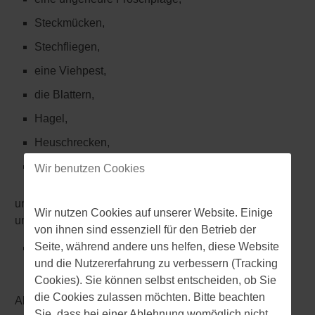
Steckmücken,
Stechfliegen,
eine Viehpest,
die Blattern,
Hagel,
Heuschrecken,
eine dreitägige Finsternis
Wir benutzen Cookies
und – nachdem alle diese Plagen den Pharao
Wir nutzen Cookies auf unserer Website. Einige
unbeeindruckt lassen – die zehnte Plage, nämlich:
von ihnen sind essenziell für den Betrieb der
Seite, während andere uns helfen, diese Website
die Tötung aller Erstgeborenen. Egal, ob Vieh oder
und die Nutzererfahrung zu verbessern (Tracking
Mensch und unabhängig von Rang und Namen.
Cookies). Sie können selbst entscheiden, ob Sie
die Cookies zulassen möchten. Bitte beachten
Als sich der Pharao selbst nach Ankündigung dieser
Sie, dass bei einer Ablehnung womöglich nicht