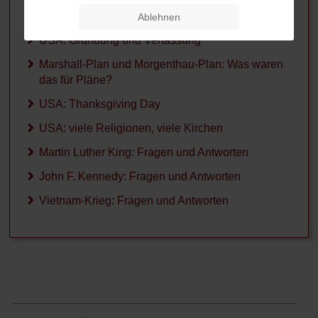
Was geschah im Jahr 1832?
Ablehnen
USA: Gründung und Verfassung
Marshall-Plan und Morgenthau-Plan: Was waren
das für Pläne?
USA: Thanksgiving Day
USA: viele Religionen, viele Kirchen
Martin Luther King: Fragen und Antworten
John F. Kennedy: Fragen und Antworten
Vietnam-Krieg: Fragen und Antworten