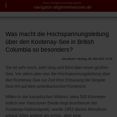
never change a running system
navigator-allgemeinwissen.de
Kanada
Navigator-Medizin.de
Bauwerke
Hochspannungsleitung
► Krankheiten
Was macht die Hochspannungsleitung
über dem Kootenay-See
über den Kootenay-See in British
► Diagnostik & Laborwerte
Labrador und Neufundland
Columbia so besonders?
► Therapieverfahren
Aktualisiert: Montag, 09. Mai 2022 13:38
Sie ist sehr hoch, sehr lang und führt über einen großen
► Medikamente
See. Vor allem aber war die Hochspannungsleitung über
den Kootenay-See zur Zeit ihrer Erbauung die längste
► Gesundheitsthemen
ihrer Art auf dem amerikanischen Kontinent.
Mitten in der kanadischen Wildnis, etwa 500 Kilometer
östlich von Vancouver (heute liegt drumherum der
Kootenay-Nationalpark), wurde 1953 dieses Monstrum
erbaut. Alles andere als schön, aber eine