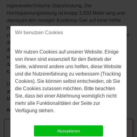
ingenieurtechnische Glanzleistung. Die
Hochspannungsleitung ist knapp 3.500 Meter lang und
überquert den riesigen Kootenay-See auf einer Höhe
zwischen 90 und 365 Meter Höhe. Jedes der drei
Wir benutzen Cookies
zinküberzogenen Kabel, die den See von Ost nach West
überbrücken, wiegt 18 Tonnen. Um diese Ungetüme in
die Luft zu bekommen, ohne dass sie davor in den See
Wir nutzen Cookies auf unserer Website. Einige
eintauchen (das hätte sie untauglich gemacht), wurden
von ihnen sind essenziell für den Betrieb der
damals zunächst riesige Pontons gebaut, auf denen die
Seite, während andere uns helfen, diese Website
Kabel während der Hochhiefarbeiten lagerten.
und die Nutzererfahrung zu verbessern (Tracking
Cookies). Sie können selbst entscheiden, ob Sie
Das alles macht die Hochspanungsleitung nicht
die Cookies zulassen möchten. Bitte beachten
attraktiver, aber es ist schon bemerkenswert, wozu der
Sie, dass bei einer Ablehnung womöglich nicht
Mensch so in der Lage ist.
mehr alle Funktionalitäten der Seite zur
Autor:
Dr.
Jörg Zorn
Verfügung stehen.
Verwandte Beiträge
Akzeptieren
"Checks and Balances" – was bedeutet das?