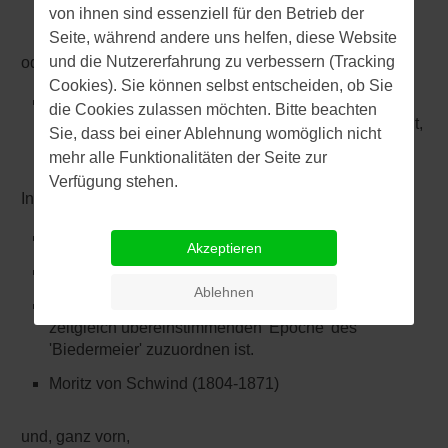
sowie im Stil der Neugotik erbaut wurde
von ihnen sind essenziell für den Betrieb der
Seite, während andere uns helfen, diese Website
und die Nutzererfahrung zu verbessern (Tracking
oder, neben vielen anderen,
Cookies). Sie können selbst entscheiden, ob Sie
am
‚Neuen Rathaus‘
am Marienplatz in München,
die Cookies zulassen möchten. Bitte beachten
das, ebenfalls im neugotischen Stil, ab 1867 geplant,
Sie, dass bei einer Ablehnung womöglich nicht
entworfen und 1905 fertiggestellt wurde.
mehr alle Funktionalitäten der Seite zur
Verfügung stehen.
In der
Malerei
wären hier zwingend
Eugéne Delacroix (1798-1863)
Akzeptieren
Philip Otto Runge (1777-1810)
Ablehnen
Carl Spitzweg (1808-1885), der allerdings auch der
zeitgleich übereinstimmenden 'Epoche' des
'Biedermeier' zuzuordnen ist.
Moritz von Schwind (1804-1871)
und, ganz vorn,