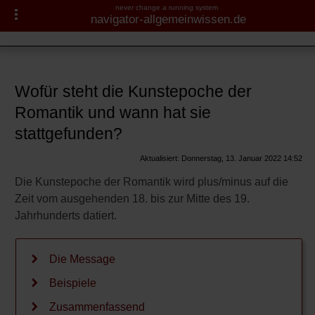
never change a running system
navigator-allgemeinwissen.de
Kunstepochen
Navigator-Medizin.de
Überblick
Romantik
► Krankheiten
Wofür steht die Kunstepoche der
Architektur
Romantik und wann hat sie
► Diagnostik & Laborwerte
stattgefunden?
Malerei
► Therapieverfahren
Aktualisiert: Donnerstag, 13. Januar 2022 14:52
Musik
Die Kunstepoche der Romantik wird plus/minus auf die
► Medikamente
Literatur
Zeit vom ausgehenden 18. bis zur Mitte des 19.
Jahrhunderts datiert.
Philosophie
► Gesundheitsthemen
Die Message
Beispiele
Zusammenfassend