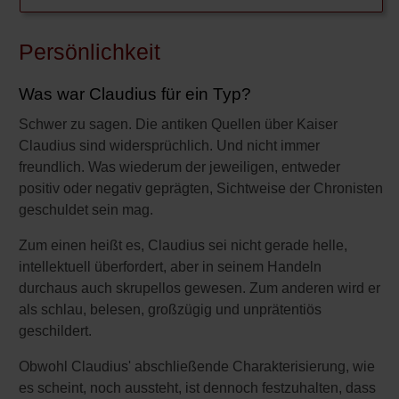
Marc Aurel
Persönlichkeit
Nero
Was war Claudius für ein Typ?
Spartacus
Schwer zu sagen. Die antiken Quellen über Kaiser
Tiberius
Claudius sind widersprüchlich. Und nicht immer
Titus
freundlich. Was wiederum der jeweiligen, entweder
positiv oder negativ geprägten, Sichtweise der Chronisten
Trajan
geschuldet sein mag.
Vespasian
Zum einen heißt es, Claudius sei nicht gerade helle,
intellektuell überfordert, aber in seinem Handeln
Julius Caesar
durchaus auch skrupellos gewesen. Zum anderen wird er
als schlau, belesen, großzügig und unprätentiös
Kunst und Literatur
geschildert.
Bauwerke
Obwohl Claudius' abschließende Charakterisierung, wie
Römische Götter und
es scheint, noch aussteht, ist dennoch festzuhalten, dass