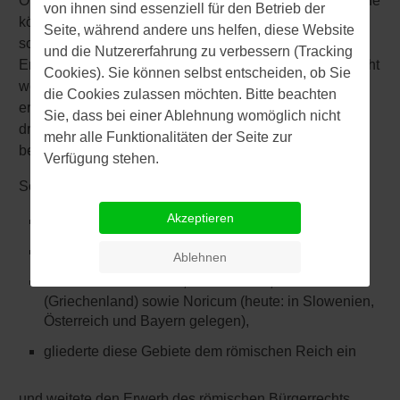
Obwohl Claudius von Kindesbeinen an unter einer Reihe
von ihnen sind essenziell für den Betrieb der
körperlicher Unpässlichkeiten litt und wegen seiner
Seite, während andere uns helfen, diese Website
scheinbaren Hohlköpfigkeit (die aber, nach neueren
und die Nutzererfahrung zu verbessern (Tracking
Erkenntnissen, möglicherweise von ihm nur vorgetäuscht
Cookies). Sie können selbst entscheiden, ob Sie
worden sein soll) als ausgemachter Vollpfosten galt,
die Cookies zulassen möchten. Bitte beachten
erwies sich der Fünfzigjährige in den folgenden gut
Sie, dass bei einer Ablehnung womöglich nicht
dreizehn Regierungsjahren durchaus als kluger und
mehr alle Funktionalitäten der Seite zur
besonnener Kaiser.
Verfügung stehen.
So vergrößerte er beispielsweise den Beamtenapparat,
Akzeptieren
optimierte die Administration,
stockte die Vollmachten der Provinzstatthalter auf,
Ablehnen
annektierte Britannien, Mauretanien, Thrakien
(Griechenland) sowie Noricum (heute: in Slowenien,
Österreich und Bayern gelegen),
gliederte diese Gebiete dem römischen Reich ein
und weitete den Erwerb des römischen Bürgerrechts