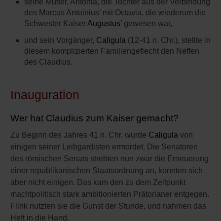
seine Mutter, Antonia, die Tochter aus der Verbindung
des Marcus Antoinius’ mit Octavia, die wiederum die
Schwester Kaiser
Augustus’
gewesen war,
und sein Vorgänger,
Caligula
(12-41 n. Chr.), stellte in
diesem komplizierten Familiengeflecht den Neffen
des Claudius.
Inauguration
Wer hat Claudius zum Kaiser gemacht?
Zu Beginn des Jahres 41 n. Chr. wurde
Caligula
von
einigen seiner Leibgardisten ermordet. Die Senatoren
des römischen Senats strebten nun zwar die Erneuerung
einer republikanischen Staatsordnung an, konnten sich
aber nicht einigen. Das kam den zu dem Zeitpunkt
machtpolitisch stark ambitionierten Prätorianer entgegen.
Flink nutzten sie die Gunst der Stunde, und nahmen das
Heft in die Hand.