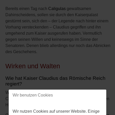
Bereits einen Tag nach
Caligulas
gewaltsamen
Dahinscheidens, sollen sie durch den Kaiserpalast
gestürmt sein, sich den – der Legende nach hinter einem
Vorhang versteckenden – Claudius gegriffen und ihn
umgehend zum Kaiser ausgerufen haben. Vermutlich
gegen seinen Willen und keineswegs im Sinne der
Senatoren. Denen blieb allerdings nur noch das Abnicken
des Geschehens.
Wirken und Walten
Wie hat Kaiser Claudius das Römische Reich
regiert?
Wider Erwarten: Clever, kompetent und umsichtig!
Wir benutzen Cookies
Claudius wurde vom angeblichen Trottel zum sattelfesten
Herrscher.
Wir nutzen Cookies auf unserer Website. Einige