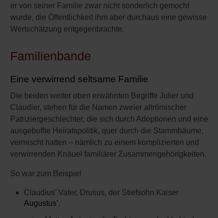
Mythologie
er von seiner Familie zwar nicht sonderlich gemocht
wurde, die Öffentlichkeit ihm aber durchaus eine gewisse
Römer, Kelten & Gallier
Wertschätzung entgegenbrachte.
Ostrom
Familienbande
Eine verwirrend seltsame Familie
Die beiden weiter oben erwähnten Begriffe Julier und
Claudier, stehen für die Namen zweier altrömischer
Patriziergeschlechter, die sich durch Adoptionen und eine
ausgebuffte Heiratspolitik, quer durch die Stammbäume,
vermischt hatten – nämlich zu einem komplizierten und
verwirrenden Knäuel familiärer Zusammengehörigkeiten.
So war zum Beispiel
Claudius’ Vater, Drusus, der Stiefsohn Kaiser
Augustus’
,