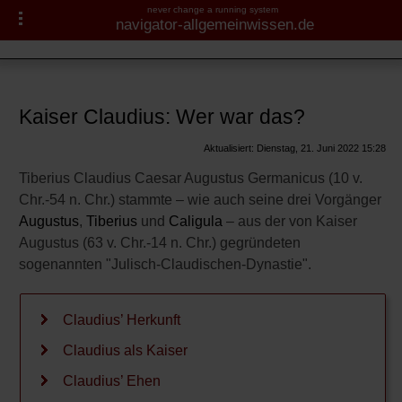
never change a running system
navigator-allgemeinwissen.de
Römisches Reich
Navigator-Medizin.de
Fragen und Antworten
Römische Republik
► Krankheiten
Kaiser Claudius: Wer war das?
Triumvirat
► Diagnostik & Laborwerte
Aktualisiert: Dienstag, 21. Juni 2022 15:28
Personen
Tiberius Claudius Caesar Augustus Germanicus (10 v.
► Therapieverfahren
Chr.-54 n. Chr.) stammte – wie auch seine drei Vorgänger
Augustus
Augustus
,
Tiberius
und
Caligula
– aus der von Kaiser
► Medikamente
Augustus (63 v. Chr.-14 n. Chr.) gegründeten
Caligula
sogenannten "Julisch-Claudischen-Dynastie".
Claudius
► Gesundheitsthemen
Domitian
Claudius’ Herkunft
Claudius als Kaiser
Hadrian
Claudius’ Ehen
Konstantin der Große