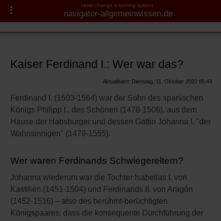
never change a running system
navigator-allgemeinwissen.de
Habsburger
Navigator-Medizin.de
Fragen und Antworten
Karl V.
► Krankheiten
Kaiser Ferdinand I.: Wer war das?
Personen
► Diagnostik & Laborwerte
Aktualisiert: Dienstag, 11. Oktober 2022 05:43
Rudolf I.
Ferdinand I. (1503-1564) war der Sohn des spanischen
► Therapieverfahren
Königs Philipp I., des Schönen (1478-1506), aus dem
Kaiser Maximilian I.
Hause der Habsburger und dessen Gattin Johanna I. "der
► Medikamente
Wahnsinnigen" (1479-1555).
Kaiser Ferdinand I.
Philipp II. von Spanien
► Gesundheitsthemen
Wer waren Ferdinands Schwiegereltern?
Maximilian, Kaiser von
Johanna wiederum war die Tochter Isabellas I. von
Mexiko
Kastilien (1451-1504) und Ferdinands II. von Aragón
(1452-1516) – also des berühmt-berüchtigten
Königspaares, dass die konsequente Durchführung der