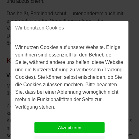
und abzusichern.
Das heißt, Ferdinand schuf – unter anderem auch mit
einer umfassenden Verwaltungsreform – die
Wir benutzen Cookies
Voraussetzungen zur Gründung der späteren
Donaumonarchie. Er gilt heute als "Vater der
österreichischen Linie der Habsburger".
Wir nutzen Cookies auf unserer Website. Einige
von ihnen sind essenziell für den Betrieb der
Kaiser
Seite, während andere uns helfen, diese Website
und die Nutzererfahrung zu verbessern (Tracking
Wer salbte Ferdinand zum Kaiser?
Cookies). Sie können selbst entscheiden, ob Sie
die Cookies zulassen möchten. Bitte beachten
Mit der unerwarteten Abdankung Kaiser Karls V. 1556,
Sie, dass bei einer Ablehnung womöglich nicht
übernahm Friedrich die Amtsgeschäfte des Bruders.
mehr alle Funktionalitäten der Seite zur
Zwei Jahre später, im Februar 1558, folgte seine
Verfügung stehen.
kaiserliche Bestätigung auf dem Frankfurter
Kurfürstentag. Den kirchlichen Segen erhielt er allerdings
Akzeptieren
nicht vom amtierenden Papst Paul IV. (1476-1559),
sondern, nur wenig später, von dessen Nachfolger, Papst