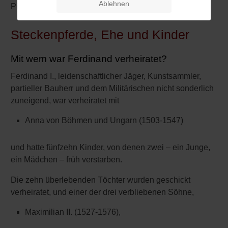
Ablehnen
Pius IV. (1499-1565).
Steckenpferde, Ehe und Kinder
Mit wem war Ferdinand verheiratet?
Ferdinand I., leidenschaftlicher Jäger, Kunstsammler,
partieller Bauherr und dem Militärischen nicht sonderlich
zuneigend, war verheiratet mit
Anna von Böhmen und Ungarn (1503-1547)
und hatte fünfzehn Kinder, von denen zwei – ein Junge,
ein Mädchen – früh verstarben.
Die zehn überlebenden Töchter wurden geschickt
verheiratet, und einer der drei verbliebenen Söhne,
Maximilian II. (1527-1576),