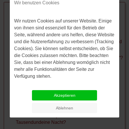
Verwandte Beiträge
Wir benutzen Cookies
Der Lotse geht von Bord
Was ist unter dem Begriff “Establishment” zu
Zur Ader lassen
Wir nutzen Cookies auf unserer Website. Einige
verstehen?
von ihnen sind essenziell für den Betrieb der
Schuster, bleib bei deinen
Ora et labora: Von wem stammt der Ausspruch?
Seite, während andere uns helfen, diese Website
Leisten
und die Nutzererfahrung zu verbessern (Tracking
Was bedeuten eigentlich die Begriffe Palindrom und
Potemkinsches Dorf
Anagramm?
Cookies). Sie können selbst entscheiden, ob Sie
die Cookies zulassen möchten. Bitte beachten
Was bedeutet eigentlich „Honi soit qui mal y pense“?
lukullisch
Sie, dass bei einer Ablehnung womöglich nicht
Woher kommt der Begriff "gebetsmühlenartig
mehr alle Funktionalitäten der Seite zur
Geld stinkt nicht
vortragen"?
Verfügung stehen.
Kemenate
Wofür steht der Ausdruck „den Gordischen Knoten
lösen“?
Zwinger
Akzeptieren
Worauf ist die Aussage „Der Lotse geht von Bord“
Pechnasen
zurückzuführen?
Ablehnen
Was bedeutet der Spruch "Sesam öffne dich" aus
Aus der Literatur
Tausendundeine Nacht?
Aus der Sagenwelt