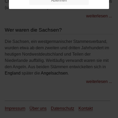
Ablehnen
Chr.) und der römische Feldherr Pablius Quinctilius Varus
(um 46 v. Chr.-9 n. Chr.).
weiterlesen ...
Wer waren die Sachsen?
Die Sachsen, ein westgermanischer Stammesverband,
wurden etwa ab dem zweiten und dritten Jahrhundert im
heutigen Nordwestdeutschland und Teilen der
Niederlande auffällig. Weitläufig verwandt waren sie mit
den Angeln. Aus beiden Stämmen entwickelten sich in
England
später die
Angelsachsen
.
weiterlesen ...
Impressum
Über uns
Datenschutz
Kontakt