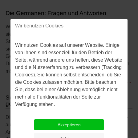
Die Germanen: Fragen und Antworten
Wir benutzen Cookies
Woher kamen die Germanen, wie lebten sie, wie haben
sie sich gekleidet und: Woran glaubten sie? Welche
Stämme sind den Germanen zuzurechnen? Was haben
Wir nutzen Cookies auf unserer Website. Einige
sie mit den Indoeuropäern zu tun? Wie kamen die
von ihnen sind essenziell für den Betrieb der
Germanen zu ihrem Namen? Was bedeutet "Thing"?
Seite, während andere uns helfen, diese Website
Diese und eine Reihe weiterer Fragen zu den Germanen
und die Nutzererfahrung zu verbessern (Tracking
möchten wir in diesem Beitrag beantworten.
Cookies). Sie können selbst entscheiden, ob Sie
weiterlesen ...
die Cookies zulassen möchten. Bitte beachten
Sie, dass bei einer Ablehnung womöglich nicht
Schlacht im Teutoburger Wald: Wer kämpfte
mehr alle Funktionalitäten der Seite zur
gegen wen?
Verfügung stehen.
Die Kontrahenten in der Schlacht im Teutoburger Wald –
auch Hermanns- bzw. Varusschlacht genannt – waren
Akzeptieren
Arminius/Hermann der Cherusker (um 17 v. Chr.-21 n.