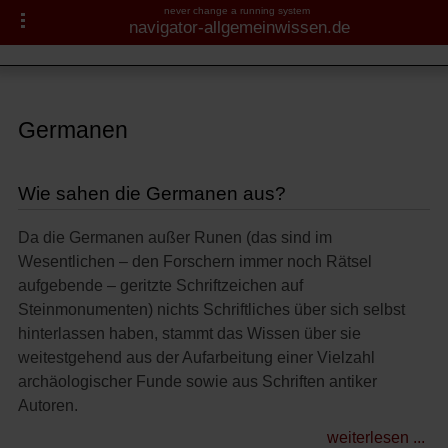
never change a running system
navigator-allgemeinwissen.de
Germanen
Navigator-Medizin.de
Fragen und Antworten
Aussehen der Germanen
► Krankheiten
Germanen
Sachsen
► Diagnostik & Laborwerte
Wie sahen die Germanen aus?
Schlacht im Teutoburger Wald
► Therapieverfahren
Da die Germanen außer Runen (das sind im
Wesentlichen – den Forschern immer noch Rätsel
► Medikamente
aufgebende – geritzte Schriftzeichen auf
Steinmonumenten) nichts Schriftliches über sich selbst
► Gesundheitsthemen
hinterlassen haben, stammt das Wissen über sie
weitestgehend aus der Aufarbeitung einer Vielzahl
archäologischer Funde sowie aus Schriften antiker
Autoren.
weiterlesen ...