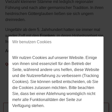
Vielzahl kleinerer Stämme mit lediglich regionaler
Führung und nach alter germanischer Tradition. In ihren
heidnischen Götterglauben ließen sie sich ungern
dreinreden.
Ungefähr ab dem 5. Jahrhundert hatten sie immer mal
wieder Zoff mit den
Franken
, in deren Hoheitsgebiet sie
frech und respektlos ihre Raubzüge unternahmen.
Wir benutzen Cookies
Autor:
Manfred Zorn
Wir nutzen Cookies auf unserer Website. Einige
von ihnen sind essenziell für den Betrieb der
Quellen:
Seite, während andere uns helfen, diese Website
"Die Welt der Karolinger" (Pierre Riché/Philipp Reclam jun.,
und die Nutzererfahrung zu verbessern (Tracking
Stuttgart)
Cookies). Sie können selbst entscheiden, ob Sie
"Die deutschen Cäsaren" (S. Fischer-Fabian/Droemer Knaur
die Cookies zulassen möchten. Bitte beachten
Verlag)
Sie, dass bei einer Ablehnung womöglich nicht
mehr alle Funktionalitäten der Seite zur
Verwandte Beiträge
Verfügung stehen.