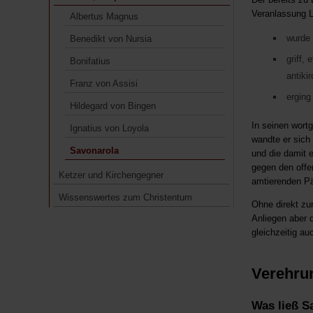
Ignatius von Loyola
Veranlassung Lo
Albertus Magnus
Savonarola
wurde 
Benedikt von Nursia
Ketzer und Kirchengegner
griff,
Bonifatius
Wissenswertes zum Christentum
antiki
Franz von Assisi
erging
Hildegard von Bingen
In seinen wort
Ignatius von Loyola
wandte er sich
Savonarola
und die damit 
gegen den offen
Ketzer und Kirchengegner
amtierenden Pä
Wissenswertes zum Christentum
Ohne direkt zu
Anliegen aber 
gleichzeitig a
Verehru
Was ließ S