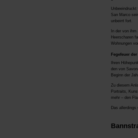
Unbeeindruckt 
San Marco sein
unbeirrt fort.
In der von ihm 
Heerscharen fa
Wohnungen von 
Fegefeuer der 
Ihren Höhepunk
den von Savona
Beginn der Jah
Zu diesem Anla
Portraits, Kuns
mehr – den Fl
Das allerdings
Bannstr