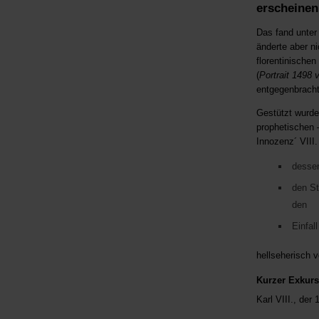
erscheinen
Das fand unte
änderte aber n
florentinische
(
Portrait 1498
entgegenbracht
Gestützt wurde
prophetischen 
Innozenz´ VIII.
dessen
den St
den
Einfal
hellseherisch v
Kurzer Exkurs
Karl VIII., de