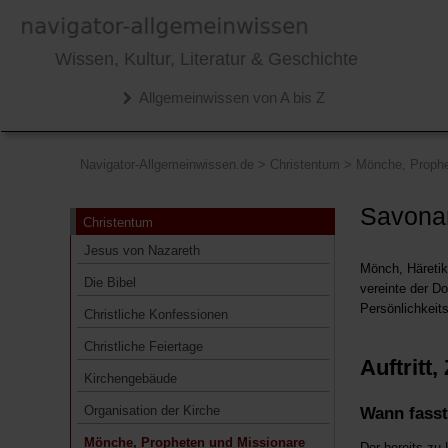
Christentum
Wissen, Kultur, Literatur & Geschichte
Jesus von Nazareth
Allgemeinwissen von A bis Z
Die Bibel
Christliche Konfessionen
Christliche Feiertage
Navigator-Allgemeinwissen.de
>
Christentum
>
Mönche, Prophe
Kirchengebäude
Savonar
Christentum
Organisation der Kirche
Jesus von Nazareth
Mönche, Propheten und Missionare
Mönch, Häretike
Die Bibel
Albertus Magnus
vereinte der D
Persönlichkeits
Christliche Konfessionen
Benedikt von Nursia
Christliche Feiertage
Bonifatius
Auftritt
Kirchengebäude
Franz von Assisi
Organisation der Kirche
Wann fasst
Hildegard von Bingen
Mönche, Propheten und Missionare
Der bereits zu 