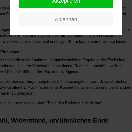
Akzeptieren
von den Einlassungen Papst Alexanders VI., setzte der eifernde Prior von
en Feldzug gegen Lasterhaftigkeit, Prachtentfaltung und jegliche Unmoral
Ablehnen
angestrebten Absicht einen Gottesstaat auf Erden zu errichten, rekrutierte er
natisierter Kinder und Jugendlicher, um von und mit diesen Häuser und
allem weltlichen Trödel und unnötigem Krimskrams entrümpeln zu lassen.
Eitelkeiten
t fanden diese Maßnahmen im sprichwörtlichen Fegefeuer der Eitelkeiten,
rola veranlassten Scheiterhaufenaktionen (Rogo della Vanitá) jeweils zu
re 1497 und 1498 auf der Piazza della Signoria.
ss wurden die Bürger aufgefordert, ihre Luxusgüter – zum Beispiel Bücher,
twerke aller Art, Musikinstrumente, Kosmetika, Spielkarten und vieles andere
ammen zu übergeben.
 schlug – sozusagen – dem "Fass den Boden aus der Krone".
ahl, Widerstand, unrühmliches Ende