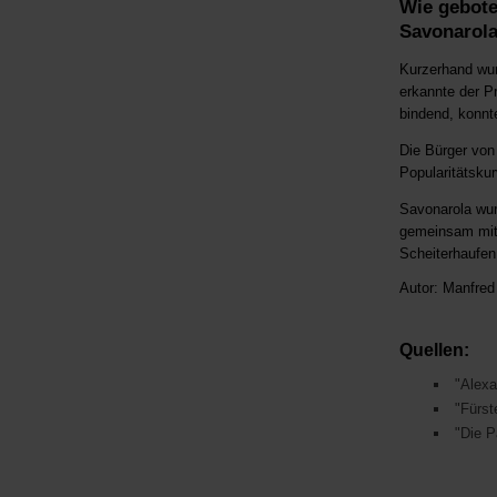
Wie gebote
Savonarola
Kurzerhand wur
erkannte der Pr
bindend, konnte
Die Bürger von
Popularitätsku
Savonarola wurd
gemeinsam mit 
Scheiterhaufen 
Autor:
Manfred
Quellen:
"Alexa
"Fürst
"Die P