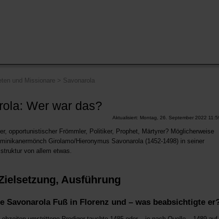
ten und Missionare
>
Savonarola
ola: Wer war das?
Aktualisiert: Montag, 26. September 2022 11:5
r, opportunistischer Frömmler, Politiker, Prophet, Märtyrer? Möglicherweise
ominikanermönch Girolamo/Hieronymus Savonarola (1452-1498) in seiner
struktur von allem etwas.
, Zielsetzung, Ausführung
e Savonarola Fuß in Florenz und – was beabsichtigte er
Lebzeiten umstrittene Prediger tauchte 1485 oder – je nach Quelle – 1489 auf