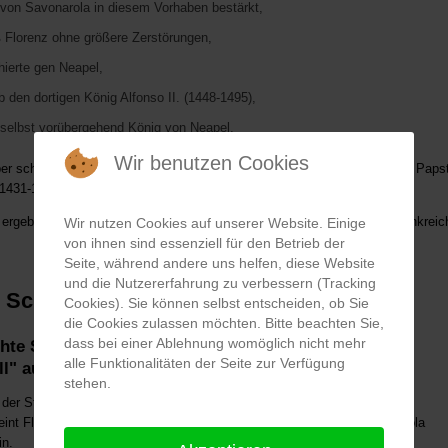
von Savonarola in diesem Vorhaben bestärkt,
ß Florenz ohne größere Zerstörungen,
ierte gen Neapel,
eb den dortigen König Alfonso II. (1448-1495),
selbst vorübergehend König von Neapel,
Wir benutzen Cookies
er schon bald – in der Schlacht bei Fornovo im Juli 1495 gegen die von Paps
(1431-1503) arrangierte "Heilige Liga von Venedig" – geschlagen geben.
t ergebnislos geblieben, zog sich Karl VIII. mit seinen Truppen nach Frankreic
Wir nutzen Cookies auf unserer Website. Einige
von ihnen sind essenziell für den Betrieb der
Seite, während andere uns helfen, diese Website
und die Nutzererfahrung zu verbessern (Tracking
, Scharfmacher, Volksverführer,
Cookies). Sie können selbst entscheiden, ob Sie
die Cookies zulassen möchten. Bitte beachten Sie,
dass bei einer Ablehnung womöglich nicht mehr
hte Savonarola den – seiner Meinung nach –
alle Funktionalitäten der Seite zur Verfügung
ll" auszumisten?
stehen.
 der Stadt vertrieben, von der französischen Besatzung weitestgehend
int Florenz für die nächsten gut drei Jahre ein weites Feld für Savonarola
n.