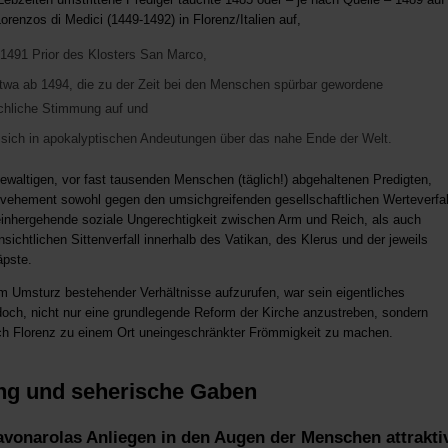
renzos di Medici (1449-1492) in Florenz/Italien auf,
1491 Prior des Klosters San Marco,
 etwa ab 1494, die zu der Zeit bei den Menschen spürbar gewordene
rchliche Stimmung auf und
 sich in apokalyptischen Andeutungen über das nahe Ende der Welt.
gewaltigen, vor fast tausenden Menschen (täglich!) abgehaltenen Predigten,
 vehement sowohl gegen den umsichgreifenden gesellschaftlichen Werteverfal
einhergehende soziale Ungerechtigkeit zwischen Arm und Reich, als auch
sichtlichen Sittenverfall innerhalb des Vatikan, des Klerus und der jeweils
pste.
m Umsturz bestehender Verhältnisse aufzurufen, war sein eigentliches
doch, nicht nur eine grundlegende Reform der Kirche anzustreben, sondern
uch Florenz zu einem Ort uneingeschränkter Frömmigkeit zu machen.
ng und seherische Gaben
avonarolas Anliegen in den Augen der Menschen attrakti