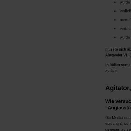
wurde 
verlie
marsch
vertri
wurde 
musste sich ab
Alexander VI. 
In Italien somi
zurück.
Agitator
Wie versuc
"Augiassta
Die Medici aus
verschont, sche
gewesen zu sei