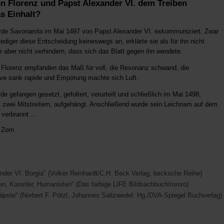
n Florenz und Papst Alexander VI. dem Treiben
s Einhalt?
de Savonarola im Mai 1497 von Papst Alexander VI. exkommuniziert. Zwar
ediger diese Entscheidung keineswegs an, erklärte sie als für ihn nicht
 aber nicht verhindern, dass sich das Blatt gegen ihn wendete.
 Florenz empfanden das Maß für voll, die Resonanz schwand, die
rve sank rapide und Empörung machte sich Luft.
e gefangen gesetzt, gefoltert, verurteilt und schließlich im Mai 1498,
zwei Mitstreitern, aufgehängt. Anschließend wurde sein Leichnam auf dem
verbrannt ...
 Zorn
nder VI. Borgia" (Volker Reinhardt/C.H. Beck Verlag, becksche Reihe)
en, Künstler, Humanisten" (Das farbige LIFE Bildsachbuch/rororo)
äpste" (Norbert F. Pötzl, Johannes Saltzwedel: Hg./DVA-Spiegel Buchverlag)