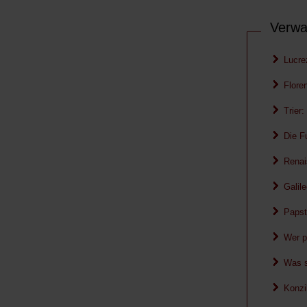
Verwa
Lucre
Flore
Trier
Die F
Renai
Galil
Papst
Wer p
Was s
Konzi