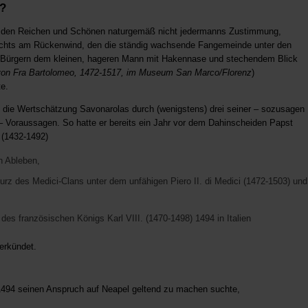
?
r den Reichen und Schönen naturgemäß nicht jedermanns Zustimmung,
ichts am Rückenwind, den die ständig wachsende Fangemeinde unter den
n Bürgern dem kleinen, hageren Mann mit Hakennase und stechendem Blick
 von Fra Bartolomeo, 1472-1517, im Museum San Marco/Florenz
)
e.
 die Wertschätzung Savonarolas durch (wenigstens) drei seiner – sozusagen
– Voraussagen. So hatte er bereits ein Jahr vor dem Dahinscheiden Papst
 (1432-1492)
 Ableben,
urz des Medici-Clans unter dem unfähigen Piero II. di Medici (1472-1503) und
l des französischen Königs Karl VIII. (1470-1498) 1494 in Italien
erkündet.
r 1494 seinen Anspruch auf Neapel geltend zu machen suchte,