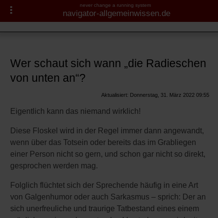
never change a running system
navigator-allgemeinwissen.de
Wörter, Begriffe &
Redewendungen
Navigator-Medizin.de
Aus Gesellschaft, Politik
► Krankheiten
und Alltag
Wer schaut sich wann „die Radieschen
von unten an“?
Establishment
► Diagnostik & Laborwerte
Aktualisiert: Donnerstag, 31. März 2022 09:55
Palindrom und Anagramm
► Therapieverfahren
Eigentlich kann das niemand wirklich!
Biodeutscher
► Medikamente
Diese Floskel wird in der Regel immer dann angewandt,
Kamikaze
wenn über das Totsein oder bereits das im Grabliegen
einer Person nicht so gern, und schon gar nicht so direkt,
► Gesundheitsthemen
Harakiri
gesprochen werden mag.
Askese
Folglich flüchtet sich der Sprechende häufig in eine Art
Stresstest
von Galgenhumor oder auch Sarkasmus – sprich: Der an
sich unerfreuliche und traurige Tatbestand eines einem
Fürst Pückler & Eis