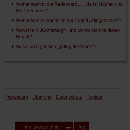
postfaktisch
Woher stammt die Redensart: „ … da ist Hopfen und
Malz verloren“?
Jemand bekommt sein
Woher kommt eigentlich der Begriff „Pfingstochse“?
Fett weg
Was ist ein „Kantersieg“ - und woher stammt dieser
Aus der Geschichte
Begriff?
Aus der Literatur
Was sind eigentlich „geflügelte Worte“?
Aus der Sagenwelt
Aus der Religion
Impressum
Über uns
Datenschutz
Kontakt
Inhaltsverzeichnis
Top